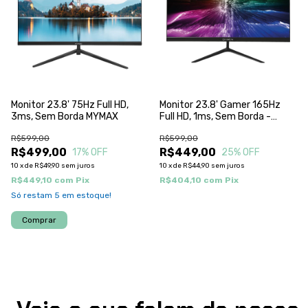
Monitor 23.8' 75Hz Full HD,
Monitor 23.8' Gamer 165Hz
3ms, Sem Borda MYMAX
Full HD, 1ms, Sem Borda -
DRAXEN
R$599,00
R$599,00
R$499,00
R$449,00
17
% OFF
25
% OFF
10
x
de
R$49,90
sem juros
10
x
de
R$44,90
sem juros
R$449,10
com
Pix
R$404,10
com
Pix
Só restam
5
em estoque!