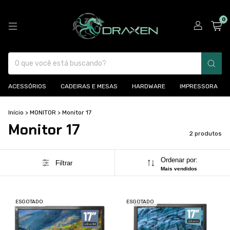
0
ACESSÓRIOS
CADEIRAS E MESAS
HARDWARE
IMPRESSORA
Início
>
MONITOR
>
Monitor 17
Monitor 17
2 produtos
Ordenar por:
Filtrar
Mais vendidos
ESGOTADO
ESGOTADO