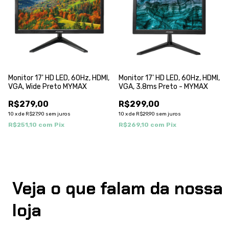
Monitor 17' HD LED, 60Hz, HDMI,
Monitor 17' HD LED, 60Hz, HDMI,
VGA, Wide Preto MYMAX
VGA, 3.8ms Preto - MYMAX
R$279,00
R$299,00
10
x
de
R$27,90
sem juros
10
x
de
R$29,90
sem juros
R$251,10
com
Pix
R$269,10
com
Pix
Veja o que falam da nossa
loja