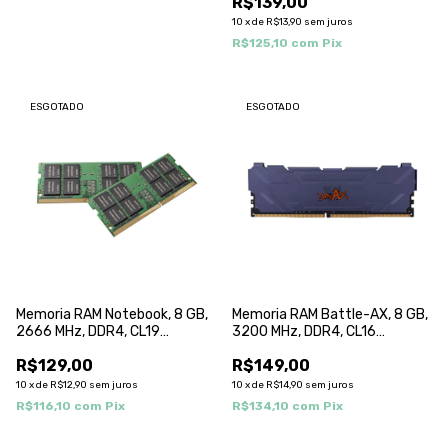
R$139,00
10
x
de
R$13,90
sem juros
R$125,10
com
Pix
ESGOTADO
ESGOTADO
Memoria RAM Notebook, 8 GB,
Memoria RAM Battle-AX, 8 GB,
2666 MHz, DDR4, CL19
3200 MHz, DDR4, CL16
COLORFUL
COLORFUL
R$129,00
R$149,00
10
x
de
R$12,90
sem juros
10
x
de
R$14,90
sem juros
R$116,10
com
Pix
R$134,10
com
Pix