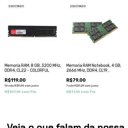
ESGOTADO
ESGOTADO
Memoria RAM, 8 GB, 3200 MHz,
Memoria RAM Notebook, 4 GB,
DDR4, CL22 - COLORFUL
2666 MHz, DDR4, CL19
COLORFUL
R$119,00
R$79,00
10
x
de
R$11,90
sem juros
7
x
de
R$11,29
sem juros
R$107,10
com
Pix
R$71,10
com
Pix
Veja o que falam da nossa