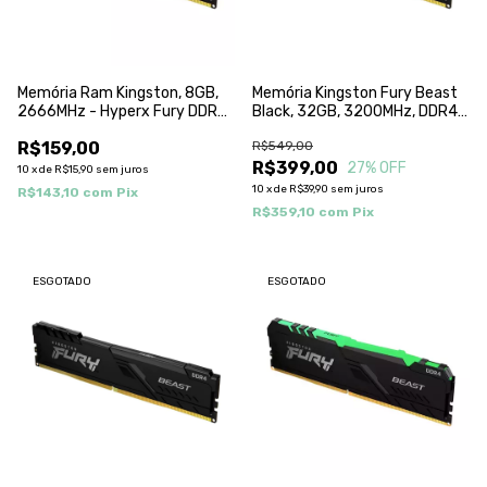
Memória Ram Kingston, 8GB,
Memória Kingston Fury Beast
2666MHz - Hyperx Fury DDR4
Black, 32GB, 3200MHz, DDR4 -
- KF426C16BB/8
KF432C16BB/32
R$159,00
R$549,00
R$399,00
27
% OFF
10
x
de
R$15,90
sem juros
10
x
de
R$39,90
sem juros
R$143,10
com
Pix
R$359,10
com
Pix
ESGOTADO
ESGOTADO