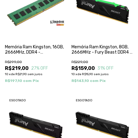
Memória Ram Kingston, 16GB,
Memória Ram Kingston, 8GB,
2666MHz, DDR4 -
2666MHz - Fury Beast DDR4 -
KVR26N19S8/16
KF426C16BBA/8 RGB
R$299,00
R$229,00
R$219,00
R$159,00
27
% OFF
31
% OFF
10
x
de
R$21,90
sem juros
10
x
de
R$15,90
sem juros
R$197,10
com
Pix
R$143,10
com
Pix
ESGOTADO
ESGOTADO