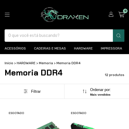
0
ACESSÓRIOS
CADEIRAS E MESAS
HARDWARE
IMPRESSORA
Início
>
HARDWARE
>
Memoria
>
Memoria DDR4
Memoria DDR4
12 produtos
Ordenar por:
Filtrar
Mais vendidos
ESGOTADO
ESGOTADO