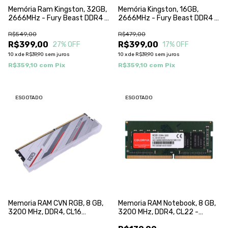
Memória Ram Kingston, 32GB,
Memória Kingston, 16GB,
2666MHz - Fury Beast DDR4 -
2666MHz - Fury Beast DDR4 -
KF426C16BB/32
KF426C16BBA/16 RGB
R$549,00
R$479,00
R$399,00
R$399,00
27
% OFF
17
% OFF
10
x
de
R$39,90
sem juros
10
x
de
R$39,90
sem juros
R$359,10
com
Pix
R$359,10
com
Pix
ESGOTADO
ESGOTADO
Memoria RAM CVN RGB, 8 GB,
Memoria RAM Notebook, 8 GB,
3200 MHz, DDR4, CL16
3200 MHz, DDR4, CL22 -
COLORFUL
COLORFUL