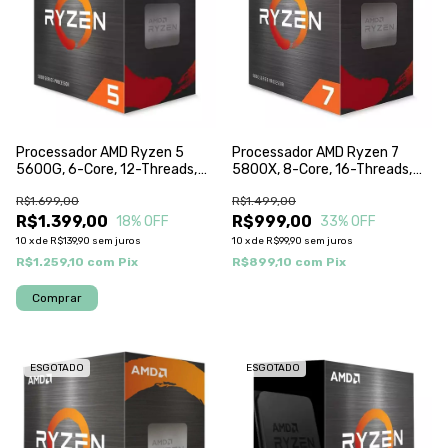
Processador AMD Ryzen 5
Processador AMD Ryzen 7
5600G, 6-Core, 12-Threads,
5800X, 8-Core, 16-Threads,
3.9Ghz (4.4Ghz Turbo), Cache
3.8Ghz (4.7Ghz Turbo), Cache
R$1.699,00
R$1.499,00
19Mb, AM4, 100-
36Mb, AM4, 100-
100000252BOX
R$1.399,00
100000063WOF
R$999,00
18
% OFF
33
% OFF
10
x
de
R$139,90
sem juros
10
x
de
R$99,90
sem juros
R$1.259,10
com
Pix
R$899,10
com
Pix
ESGOTADO
ESGOTADO