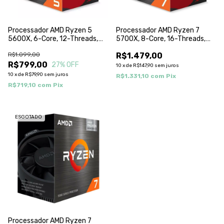
Processador AMD Ryzen 5
Processador AMD Ryzen 7
5600X, 6-Core, 12-Threads,
5700X, 8-Core, 16-Threads,
3.7Ghz (4.6Ghz Turbo), Cache
3.4Ghz (4.6Ghz Turbo), Cache
R$1.099,00
R$1.479,00
35Mb, AM4, 100-
36Mb, AM4, 100-
100000065BOX
R$799,00
100000926WOF
27
% OFF
10
x
de
R$147,90
sem juros
10
x
de
R$79,90
sem juros
R$1.331,10
com
Pix
R$719,10
com
Pix
ESGOTADO
Processador AMD Ryzen 7