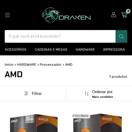
0
ACESSÓRIOS
CADEIRAS E MESAS
HARDWARE
IMPRESSORA
Início
>
HARDWARE
>
Processador
>
AMD
AMD
7 produtos
Ordenar por:
Filtrar
Mais vendidos
ESGOTADO