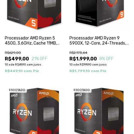
Processador AMD Ryzen 5
Processador AMD Ryzen 9
4500, 3.6GHz, Cache 11MB,
5900X, 12-Core, 24-Threads,
Hexa Core, 12 Threads, AM4 -
3.7Ghz (4.8Ghz Turbo), Cache
R$629,00
R$2.173,64
100100000644BOX
70Mb, AM4, 100-
R$499,00
100000061WOF
R$1.999,00
21
% OFF
8
% OFF
10
x
de
R$49,90
sem juros
10
x
de
R$199,90
sem juros
R$449,10
com
Pix
R$1.799,10
com
Pix
ESGOTADO
ESGOTADO