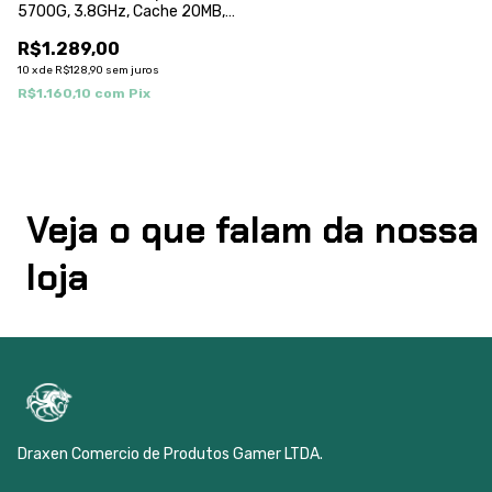
5700G, 3.8GHz, Cache 20MB,
8 Núcleos, 16 Threads, Vídeo
R$1.289,00
Integrado, AM4 -100-
100000263BOX
10
x
de
R$128,90
sem juros
R$1.160,10
com
Pix
Veja o que falam da nossa
loja
Draxen Comercio de Produtos Gamer LTDA.